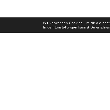
Wir verwenden Cookies, um dir die best
In den
Einstellungen
kannst Du erfahren
KONTAKT
SOCIAL 
Obermühlenweg 42/1
mb.bri
71540 Murrhardt
Click 
0176 75618109
info@mbhairandmakeup.com