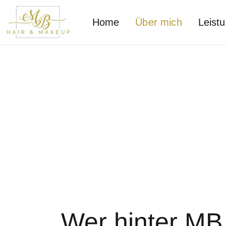
Home
Über mich
Leist
Wer hinter MB