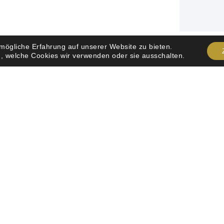
mögliche Erfahrung auf unserer Website zu bieten.
, welche Cookies wir verwenden oder sie ausschalten.
NETWORKS
QUICK LINKS
dalstyling
Über mich
to chat
Leistungen
Braut Styling
Impressum
Datenschutz