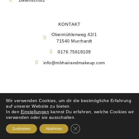
KONTAKT
Obermühlenweg 42/1
71540 Murrhardt
0176 75618109
info@mbhairandmakeup.com
Designed by
Emrah Sener
Wir verwenden Cookies, um dir die bestmögliche Erfahrung
auf unserer Website zu bieten.
In den
Einstellungen
kannst Du erfahren, welche Cookies wir
© 2022. MB Hair & Mak-up. All rights reserved.
verwenden oder sie ausschalten.
GDPR Cookie-Banner schließen
Zustimmen
Ablehnen